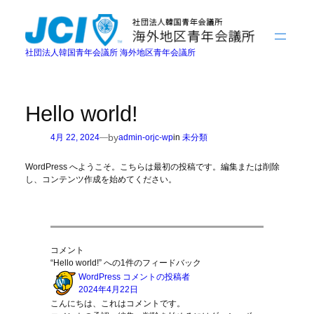
内
容
を
ス
社団法人韓国青年会議所 海外地区青年会議所
キ
ッ
プ
Hello world!
by
4月 22, 2024
—
admin-orjc-wp
in
未分類
WordPress へようこそ。こちらは最初の投稿です。編集または削除
し、コンテンツ作成を始めてください。
コメント
“Hello world!” への1件のフィードバック
WordPress コメントの投稿者
2024年4月22日
こんにちは、これはコメントです。