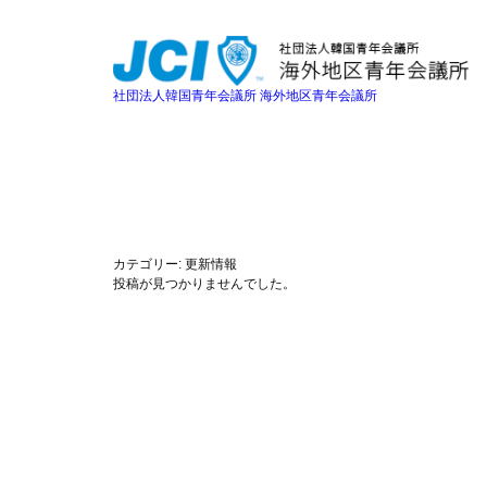
内
容
を
ス
キ
社団法人韓国青年会議所 海外地区青年会議所
ッ
プ
カテゴリー:
更新情報
投稿が見つかりませんでした。