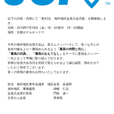
以下の日程・内容にて「第42次 海外地区会員大会式典」を開催致しま
す。
日時：2019年7月19日（金）18：30受付 19：00開始
場所：京都ホテルオークラ
今年の海外地区会員大会は、各ロムメンバーそして、色々な方との
友好の輪をより一層深められるよう
「最高の仲間と共に」
をテーマに委員会メンバー
「最高の式典」、「最高のおもてなし」
一丸となって準備に取り組んでおります。
皆様が会員大会当日を笑顔で迎えられるよう誠心誠意、努めさせて
いただく所存でございます。
多くの皆様の参加をお待ちいたしております。
担当 海外地区青年会議所 地区会長 金成和
海外地区 事務處長 姉崎 仁志
会員大会実行室長 門秋 成一
主管ロム会長 李寿英